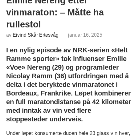
Emilie Nereng etter
vinmaraton: – Måtte ha
rullestol
av
Eivind Skår Ertesvåg
januar 16, 2025
I en nylig episode av NRK-serien «Helt
Ramme sporter» tok influenser Emilie
«Voe» Nereng (29) og programleder
Nicolay Ramm (36) utfordringen med å
delta i det beryktede vinmaratonet i
Bordeaux, Frankrike. Løpet kombinerer
en full maratondistanse på 42 kilometer
med inntak av vin ved flere
stoppesteder underveis.
Under løpet konsumerte duoen hele 23 glass vin hver,