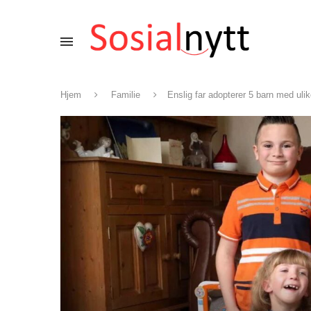
Hjem
Familie
Enslig far adopterer 5 barn med uli