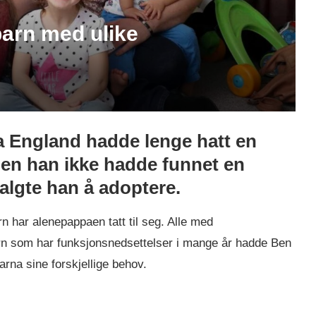
barn med ulike
a England hadde lenge hatt en
den han ikke hadde funnet en
valgte han å adoptere.
n har alenepappaen tatt til seg. Alle med
arn som har funksjonsnedsettelser i mange år hadde Ben
rna sine forskjellige behov.