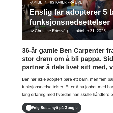
FAMILIE
HISTORIER FRA LIVET
Enslig far adopterer 5 
funksjonsnedsettelser
av
Christine Ertesvåg
oktober 31, 2025
36-år gamle Ben Carpenter fr
stor drøm om å bli pappa. Si
partner å dele livet sitt med, 
Ben har ikke adoptert bare ett barn, men fem bar
funksjonsnedsettelser. Etter å ha jobbet med b
lang erfaring med hvordan han skulle håndtere ba
Følg Sosialnytt på Google