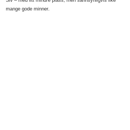
Siv – med litt mindre plass, men sannsynligvis like
mange gode minner.