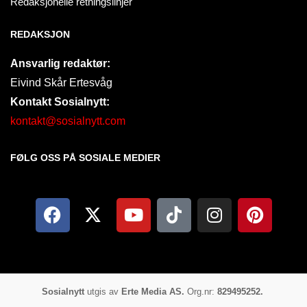
Redaksjonelle retningslinjer
REDAKSJON
Ansvarlig redaktør:
Eivind Skår Ertesvåg
Kontakt Sosialnytt:
kontakt@sosialnytt.com
FØLG OSS PÅ SOSIALE MEDIER​
Sosialnytt
utgis av
Erte Media AS.
Org.nr:
829495252.