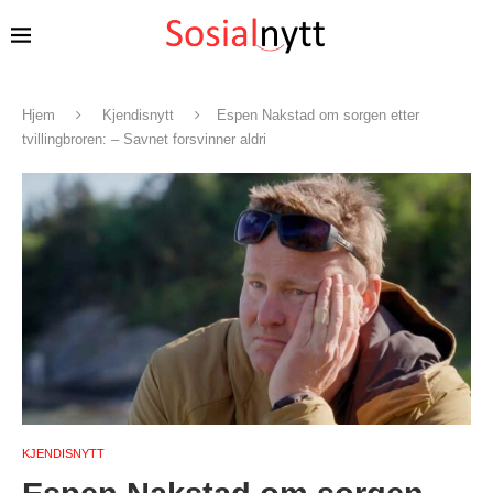
Hjem
Kjendisnytt
Espen Nakstad om sorgen etter
tvillingbroren: – Savnet forsvinner aldri
KJENDISNYTT