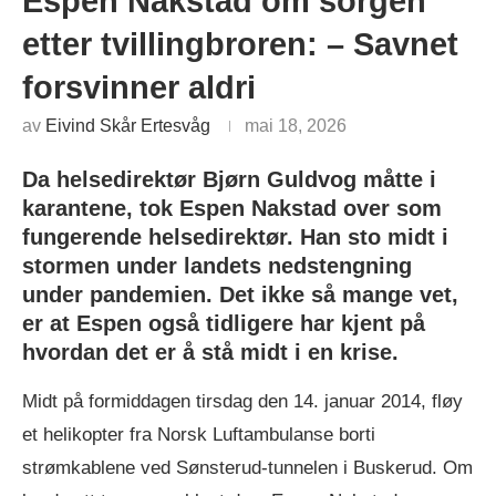
Espen Nakstad om sorgen
etter tvillingbroren: – Savnet
forsvinner aldri
av
Eivind Skår Ertesvåg
mai 18, 2026
Da helsedirektør Bjørn Guldvog måtte i
karantene, tok Espen Nakstad over som
fungerende helsedirektør. Han sto midt i
stormen under landets nedstengning
under pandemien. Det ikke så mange vet,
er at Espen også tidligere har kjent på
hvordan det er å stå midt i en krise.
Midt på formiddagen tirsdag den 14. januar 2014, fløy
et helikopter fra Norsk Luftambulanse borti
strømkablene ved Sønsterud-tunnelen i Buskerud. Om