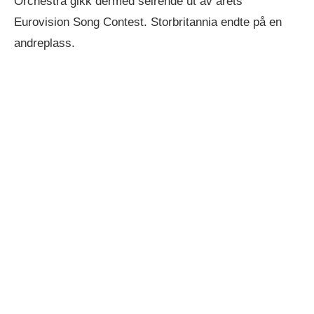
Orchestra gikk dermed seirende ut av årets
Eurovision Song Contest. Storbritannia endte på en
andreplass.