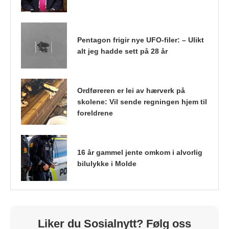
Pentagon frigir nye UFO-filer: – Ulikt
alt jeg hadde sett på 28 år
Ordføreren er lei av hærverk på
skolene: Vil sende regningen hjem til
foreldrene
16 år gammel jente omkom i alvorlig
bilulykke i Molde
Liker du Sosialnytt? Følg oss