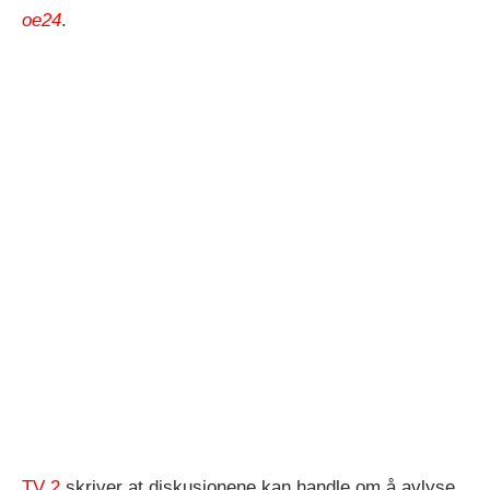
oe24
.
TV 2
skriver at diskusjonene kan handle om å avlyse