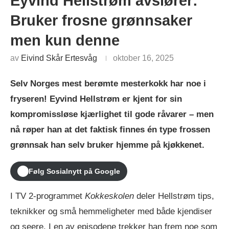
Eyvind Hellstrøm avslører:
Bruker frosne grønnsaker
men kun denne
av
Eivind Skår Ertesvåg
oktober 16, 2025
Selv Norges mest berømte mesterkokk har noe i
fryseren! Eyvind Hellstrøm er kjent for sin
kompromissløse kjærlighet til gode råvarer – men
nå røper han at det faktisk finnes én type frossen
grønnsak han selv bruker hjemme på kjøkkenet.
Følg Sosialnytt på Google
I TV 2-programmet
Kokkeskolen
deler Hellstrøm tips,
teknikker og små hemmeligheter med både kjendiser
og seere. I en av episodene trekker han frem noe som