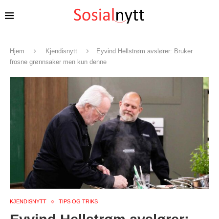
Hjem
Kjendisnytt
Eyvind Hellstrøm avslører: Bruker
frosne grønnsaker men kun denne
KJENDISNYTT
TIPS OG TRIKS