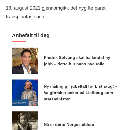
13. august 2021 gjennomgikk det nygifte paret
transplantasjonen.
Anbefalt til deg
Fredrik Solvang skal ha landet ny
jobb – dette blir hans nye rolle
Ny måling gir jubeltall for Listhaug: –
Valgforsker peker på Listhaug som
statsminister
Nå er dette Norges eldste