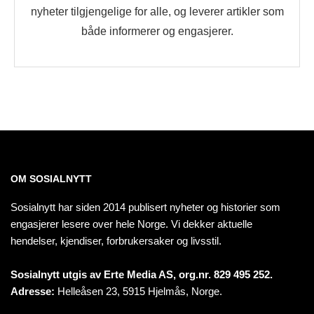
nyheter tilgjengelige for alle, og leverer artikler som
både informerer og engasjerer.
OM SOSIALNYTT
Sosialnytt har siden 2014 publisert nyheter og historier som
engasjerer lesere over hele Norge. Vi dekker aktuelle
hendelser, kjendiser, forbrukersaker og livsstil.
Sosialnytt utgis av Erte Media AS, org.nr. 829 495 252.
Adresse:
Helleåsen 23, 5915 Hjelmås, Norge.