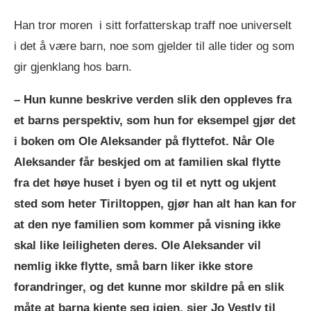
Han tror moren i sitt forfatterskap traff noe universelt
i det å være barn, noe som ­gjelder til alle tider og som
gir gjenklang hos barn.
– Hun kunne beskrive verden slik den oppleves fra
et barns perspektiv, som hun for eksempel gjør det
i boken om Ole Aleksander på flyttefot. Når Ole
Aleksander får beskjed om at familien skal flytte
fra det høye huset i byen og til et nytt og ukjent
sted som heter Tiriltoppen, gjør han alt han kan for
at den nye familien som kommer på visning ikke
skal like leiligheten deres. Ole Aleksander vil
nemlig ikke flytte, små barn liker ikke store
forandringer, og det kunne mor skildre på en slik
måte at barna kjente seg igjen, sier Jo Vestly til