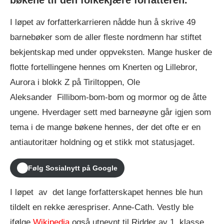
bøkene til den folkekjære forfatteren.
I løpet av forfatterkarrieren nådde hun å skrive 49
barnebøker som de aller fleste nordmenn har stiftet
bekjentskap med under oppveksten. Mange husker de
flotte fortellingene hennes om Knerten og Lillebror,
Aurora i blokk Z på Tiriltoppen, Ole
Aleksander Fillibom-bom-bom og mormor og de åtte
ungene. Hverdager sett med barneøyne går igjen som
tema i de mange bøkene hennes, der det ofte er en
antiautoritær holdning og et stikk mot statusjaget.
Følg Sosialnytt på Google
I løpet av det lange forfatterskapet hennes ble hun
tildelt en rekke ærespriser. Anne-Cath. Vestly ble
ifølge
Wikipedia
også utnevnt til Ridder av 1. klasse