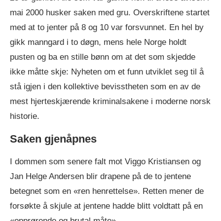
mai 2000 husker saken med gru. Overskriftene startet
med at to jenter på 8 og 10 var forsvunnet. En hel by
gikk manngard i to døgn, mens hele Norge holdt
pusten og ba en stille bønn om at det som skjedde
ikke måtte skje: Nyheten om et funn utviklet seg til å
stå igjen i den kollektive bevisstheten som en av de
mest hjerteskjærende kriminalsakene i moderne norsk
historie.
Saken gjenåpnes
I dommen som senere falt mot Viggo Kristiansen og
Jan Helge Andersen blir drapene på de to jentene
betegnet som en «ren henrettelse». Retten mener de
forsøkte å skjule at jentene hadde blitt voldtatt på en
«opprørende og brutal måte».