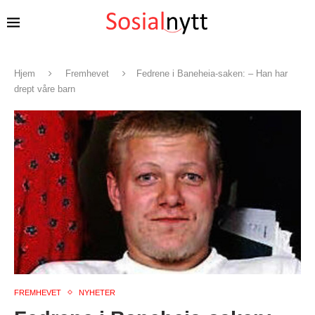
Hjem
Fremhevet
Fedrene i Baneheia-saken: – Han har
drept våre barn
FREMHEVET
NYHETER