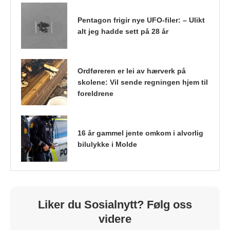
Pentagon frigir nye UFO-filer: – Ulikt
alt jeg hadde sett på 28 år
Ordføreren er lei av hærverk på
skolene: Vil sende regningen hjem til
foreldrene
16 år gammel jente omkom i alvorlig
bilulykke i Molde
Liker du Sosialnytt? Følg oss
videre