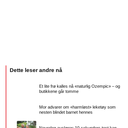
Et lite frø kalles nå «naturlig Ozempic» – og
butikkene går tomme
Mor advarer om «harmløst» leketøy som
nesten blindet barnet hennes
Nevrolog avslører: 10-sekunders test kan