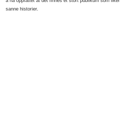
å ha oppfattet at det finnes et stort publikum som liker
sanne historier.