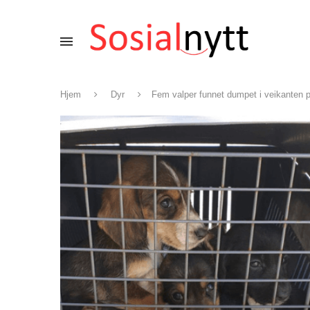
Hjem
Dyr
Fem valper funnet dumpet i veikanten p