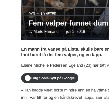
DYR
NYHETER
Fem valper funnet dump
av
Marte Frimand
juli 3, 2019
En mann fra Vanse på Lista, skulle bare en 
Inni buret lå det fem valper, og en lapp.
Elaine Michelle Pedersen Egeland (23) har tatt
Følg Sosialnytt på Google
«Han hadde vært borte mindre enn en halvtime da
inni, var litt fôr og en håndskrevet lapp», sier Ela