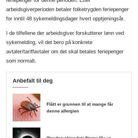
feriepenger for denne perioden. Etter
arbeidsgiverperioden betaler folketrygden feriepenger
for inntil 48 sykemeldingsdager hvert opptjeningsår.
I de tilfellene der arbeidsgiver forskutterer lønn ved
sykemelding, vil det bero på konkrete
avtaler/tariffavtaler om det skal betales feriepenger
som normalt.
Anbefalt til deg
Flått er grunnen til at mange får
denne allergien
Onsdag skjer det: Norge får en