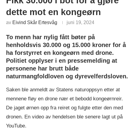
Fikk 30.000 i bot for å gjøre
dette mot en kongeørn
av
Eivind Skår Ertesvåg
juni 19, 2024
To menn har nylig fått bøter på
henholdsvis 30.000 og 15.000 kroner for å
ha forstyrret en kongeørn med drone.
Politiet opplyser i en pressemelding at
personene har brutt både
naturmangfoldloven og dyrevelferdsloven.
Saken ble anmeldt av Statens naturoppsyn etter at
mennene fløy en drone nær et bebodd kongeørnreir.
De jaget ørnen opp fra reiret og fulgte etter den med
dronen. En video av hendelsen ble senere lagt ut på
YouTube.