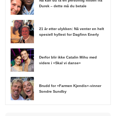
Nå kan du få en personlig hilsen fra
Durek – dette må du betale
21 år etter ulykken: Nå venter en helt
spesiell hyllest for Dagfinn Enerly
Derfor blir ikke Catalin Mihu med
videre i «Skal vi danse»
Brudd for «Farmen Kjendis»-vinner
Sondre Sundby