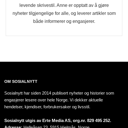
levende skrivestil. Anne er opptatt av å gjøre
nyheter tilgjengelige for alle, og leverer artikler som
både informerer og engasjerer.
OM SOSIALNYTT
Sosialnytt har siden 2014 publisert nyheter og historier som
engasjerer lesere over hele Norge. Vi dekker aktuelle
hendelser, kjendiser, forbrukersaker og livsstil.
Sosialnytt utgis av Erte Media AS, org.nr. 829 495 252.
Adresse:
Helleåsen 23, 5915 Hjelmås, Norge.