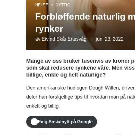
HELSE
NYTTIG
Forbløffende naturlig
rynker
av
Eivind Skår Ertesvåg
juni 23, 2022
Mange av oss bruker tusenvis av kroner på
som skal redusere rynkene våre. Men viss
billige, enkle og helt naturlige?
Den amerikanske hudlegen Dough Willen, driver 
deler han forskjellige tips til hvordan man på n
enkelt og billig.
Følg Sosialnytt på Google