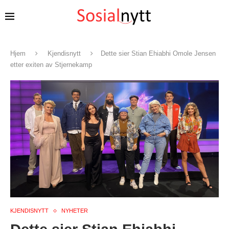
Hjem
Kjendisnytt
Dette sier Stian Ehiabhi Omole Jensen
etter exiten av Stjernekamp
KJENDISNYTT
NYHETER