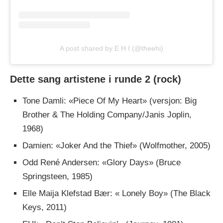
A post shared by E H I (@theehi)
Dette sang artistene i runde 2 (rock)
Tone Damli: «Piece Of My Heart» (versjon: Big
Brother & The Holding Company/Janis Joplin,
1968)
Damien: «Joker And the Thief» (Wolfmother, 2005)
Odd René Andersen: «Glory Days» (Bruce
Springsteen, 1985)
Elle Maija Klefstad Bær: « Lonely Boy» (The Black
Keys, 2011)