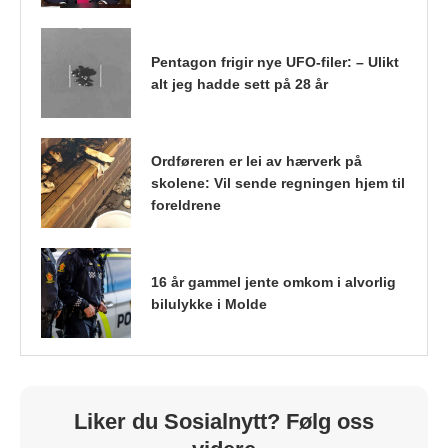
Pentagon frigir nye UFO-filer: – Ulikt
alt jeg hadde sett på 28 år
Ordføreren er lei av hærverk på
skolene: Vil sende regningen hjem til
foreldrene
16 år gammel jente omkom i alvorlig
bilulykke i Molde
Liker du Sosialnytt? Følg oss