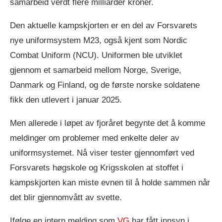
samarbeid verdt flere milliarder kroner.
Den aktuelle kampskjorten er en del av Forsvarets
nye uniformsystem M23, også kjent som Nordic
Combat Uniform (NCU). Uniformen ble utviklet
gjennom et samarbeid mellom Norge, Sverige,
Danmark og Finland, og de første norske soldatene
fikk den utlevert i januar 2025.
Men allerede i løpet av fjoråret begynte det å komme
meldinger om problemer med enkelte deler av
uniformsystemet. Nå viser tester gjennomført ved
Forsvarets høgskole og Krigsskolen at stoffet i
kampskjorten kan miste evnen til å holde sammen når
det blir gjennomvått av svette.
Ifølge en intern melding som
VG
har fått innsyn i,