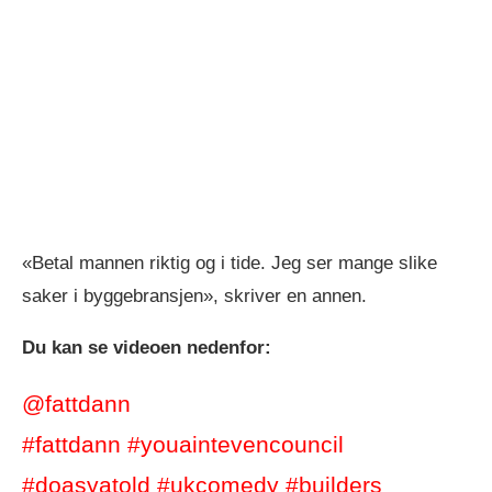
«Betal mannen riktig og i tide. Jeg ser mange slike
saker i byggebransjen», skriver en annen.
Du kan se videoen nedenfor:
@fattdann
#fattdann
#youaintevencouncil
#doasyatold
#ukcomedy
#builders