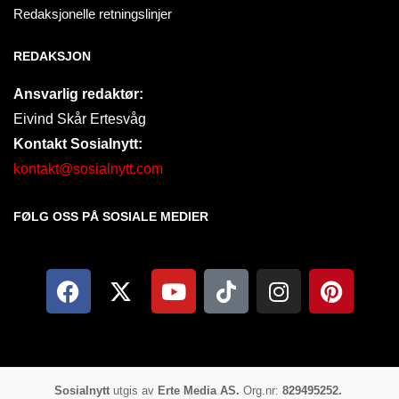
Redaksjonelle retningslinjer
REDAKSJON
Ansvarlig redaktør:
Eivind Skår Ertesvåg
Kontakt Sosialnytt:
kontakt@sosialnytt.com
FØLG OSS PÅ SOSIALE MEDIER​
Sosialnytt
utgis av
Erte Media AS.
Org.nr:
829495252.