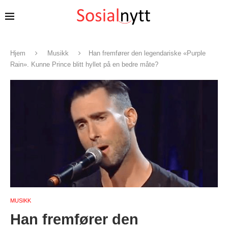
Hjem
Musikk
Han fremfører den legendariske «Purple
Rain». Kunne Prince blitt hyllet på en bedre måte?
MUSIKK
Han fremfører den