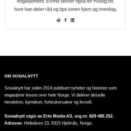
engasjement. Eivind skriver også for Huslig.no,
hvor han deler råd og tips innen hjem og hverdag.
OM SOSIALNYTT
Sosialnytt har siden 2014 publisert nyheter og historier som
engasjerer lesere over hele Norge. Vi dekker aktuelle
hendelser, kjendiser, forbrukersaker og livsstil.
Sosialnytt utgis av Erte Media AS, org.nr. 829 495 252.
Adresse:
Helleåsen 23, 5915 Hjelmås, Norge.