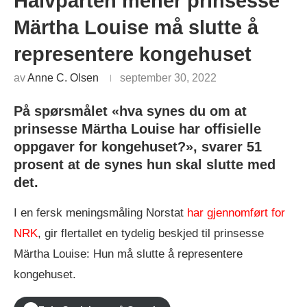
Halvparten mener prinsesse
Märtha Louise må slutte å
representere kongehuset
av
Anne C. Olsen
september 30, 2022
På spørsmålet «hva synes du om at
prinsesse Märtha Louise har offisielle
oppgaver for kongehuset?», svarer 51
prosent at de synes hun skal slutte med
det.
I en fersk meningsmåling Norstat
har gjennomført for
NRK
, gir flertallet en tydelig beskjed til prinsesse
Märtha Louise: Hun må slutte å representere
kongehuset.