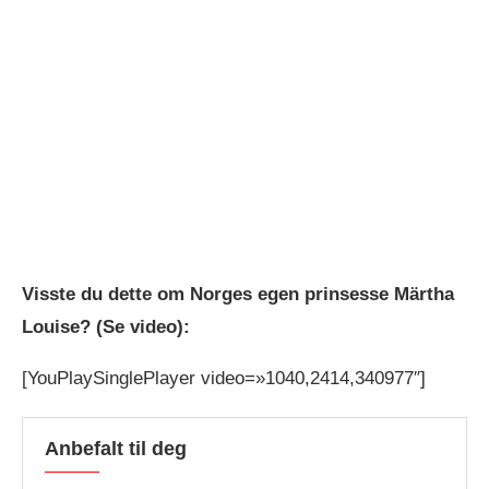
Visste du dette om Norges egen prinsesse Märtha
Louise? (Se video):
[YouPlaySinglePlayer video=»1040,2414,340977″]
Anbefalt til deg