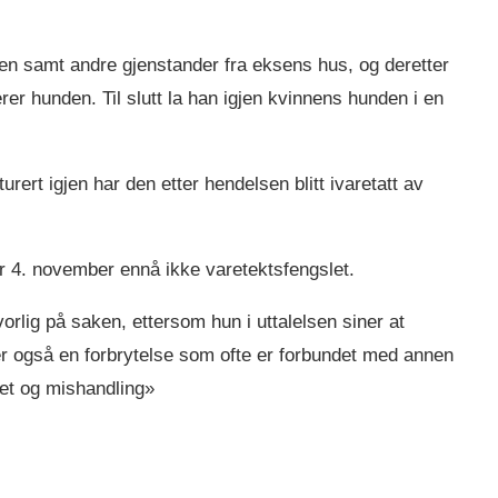
den samt andre gjenstander fra eksens hus, og deretter
rer hunden. Til slutt la han igjen kvinnens hunden i en
urert igjen har den etter hendelsen blitt ivaretatt av
per 4. november ennå ikke varetektsfengslet.
orlig på saken, ettersom hun i uttalelsen siner at
er også en forbrytelse som ofte er forbundet med annen
mmet og mishandling»