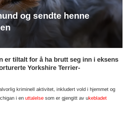
 hund og sendte henne
gen
r tiltalt for å ha brutt seg inn i eksens
rturerte Yorkshire Terrier-
orlig kriminell aktivitet, inkludert vold i hjemmet og
ichigan i en
uttalelse
som er gjengitt av u
kebladet