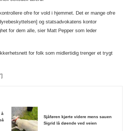
 kontrollere ofre for vold i hjemmet. Det er mange ofre
yrebeskyttelsen] og statsadvokatens kontor
dighet for dem alle, sier Matt Pepper som leder
kkerhetsnett for folk som midlertidig trenger et trygt
″]
 å
Sjåføren kjørte videre mens sauen
på
Sigrid lå døende ved veien