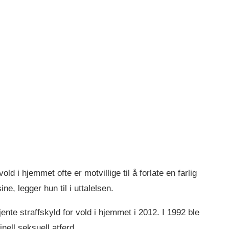
old i hjemmet ofte er motvillige til å forlate en farlig
ne, legger hun til i uttalelsen.
jente straffskyld for vold i hjemmet i 2012. I 1992 ble
inell seksuell atferd.