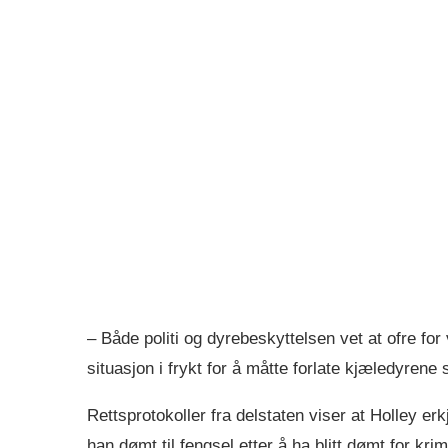
– Både politi og dyrebeskyttelsen vet at ofre for v
situasjon i frykt for å måtte forlate kjæledyrene si
Rettsprotokoller fra delstaten viser at Holley erk
han dømt til fengsel etter å ha blitt dømt for krim