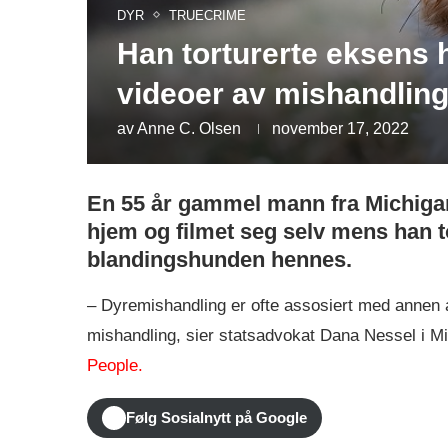
DYR
TRUECRIME
Han torturerte eksens
videoer av mishandlin
av
Anne C. Olsen
november 17, 2022
En 55 år gammel mann fra Michigan e
hjem og filmet seg selv mens han to
blandingshunden hennes.
– Dyremishandling er ofte assosiert med annen alv
mishandling, sier statsadvokat Dana Nessel i M
People.
Følg Sosialnytt på Google