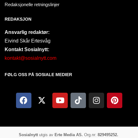
Redaksjonelle retningslinjer
REDAKSJON
Ansvarlig redaktør:
Eivind Skår Ertesvåg
Kontakt Sosialnytt:
kontakt@sosialnytt.com
FØLG OSS PÅ SOSIALE MEDIER​
Sosialnytt
utgis av
Erte Media AS.
Org.nr:
829495252.