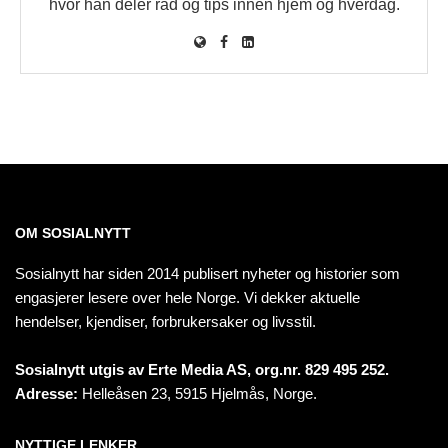
hvor han deler råd og tips innen hjem og hverdag.
OM SOSIALNYTT
Sosialnytt har siden 2014 publisert nyheter og historier som
engasjerer lesere over hele Norge. Vi dekker aktuelle
hendelser, kjendiser, forbrukersaker og livsstil.
Sosialnytt utgis av Erte Media AS, org.nr. 829 495 252.
Adresse:
Helleåsen 23, 5915 Hjelmås, Norge.
NYTTIGE LENKER