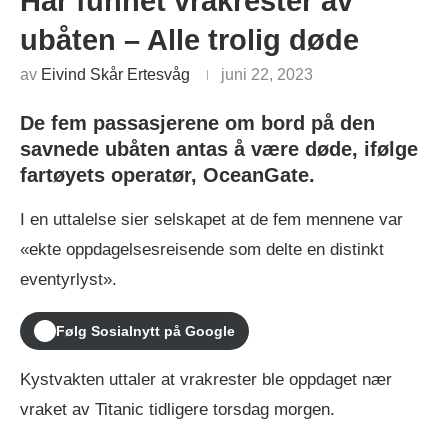
Har funnet vrakrester av
ubåten – Alle trolig døde
av
Eivind Skår Ertesvåg
juni 22, 2023
De fem passasjerene om bord på den
savnede ubåten antas å være døde, ifølge
fartøyets operatør, OceanGate.
I en uttalelse sier selskapet at de fem mennene var
«ekte oppdagelsesreisende som delte en distinkt
eventyrlyst».
Følg Sosialnytt på Google
Kystvakten uttaler at vrakrester ble oppdaget nær
vraket av Titanic tidligere torsdag morgen.