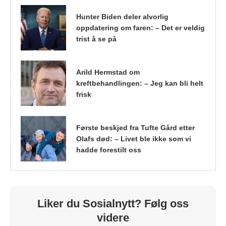
Hunter Biden deler alvorlig
oppdatering om faren: – Det er veldig
trist å se på
Arild Hermstad om
kreftbehandlingen: – Jeg kan bli helt
frisk
Første beskjed fra Tufte Gård etter
Olafs død: – Livet ble ikke som vi
hadde forestilt oss
Liker du Sosialnytt? Følg oss
videre