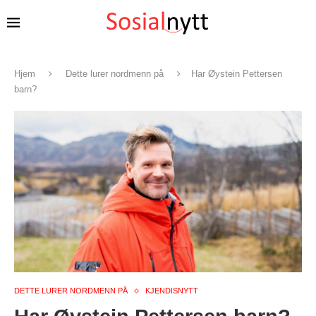
Hjem
Dette lurer nordmenn på
Har Øystein Pettersen
barn?
DETTE LURER NORDMENN PÅ
KJENDISNYTT