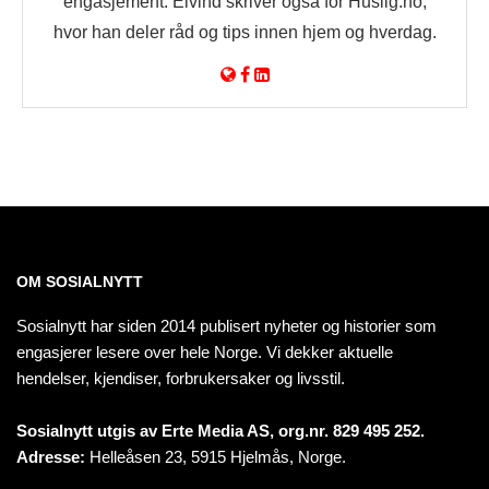
engasjement. Eivind skriver også for Huslig.no,
hvor han deler råd og tips innen hjem og hverdag.
OM SOSIALNYTT
Sosialnytt har siden 2014 publisert nyheter og historier som
engasjerer lesere over hele Norge. Vi dekker aktuelle
hendelser, kjendiser, forbrukersaker og livsstil.
Sosialnytt utgis av Erte Media AS, org.nr. 829 495 252.
Adresse:
Helleåsen 23, 5915 Hjelmås, Norge.