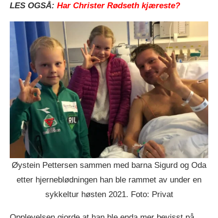
LES OGSÅ:
Har Christer Rødseth kjæreste?
Øystein Pettersen sammen med barna Sigurd og Oda
etter hjerneblødningen han ble rammet av under en
sykkeltur høsten 2021. Foto: Privat
Opplevelsen gjorde at han ble enda mer bevisst på