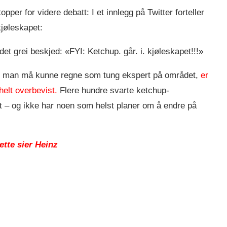
per for videre debatt: I et innlegg på Twitter forteller
jøleskapet:
t grei beskjed: «FYI: Ketchup. går. i. kjøleskapet!!!»
noen man må kunne regne som tung ekspert på området,
er
 helt overbevist.
Flere hundre svarte ketchup-
t – og ikke har noen som helst planer om å endre på
ette sier Heinz