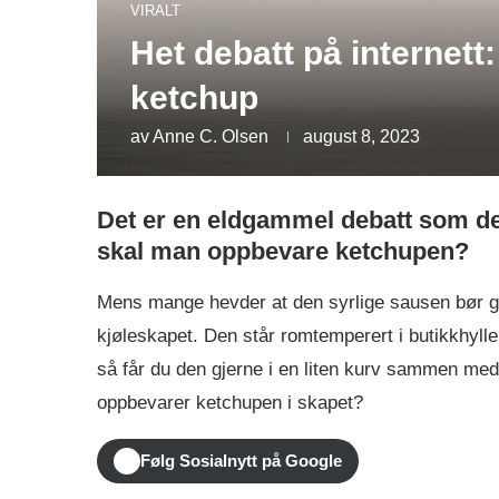
VIRALT
Het debatt på internet
ketchup
av
Anne C. Olsen
august 8, 2023
Det er en eldgammel debatt som del
skal man oppbevare ketchupen?
Mens mange hevder at den syrlige sausen bør gå 
kjøleskapet. Den står romtemperert i butikkhylle
så får du den gjerne i en liten kurv sammen med 
oppbevarer ketchupen i skapet?
Følg Sosialnytt på Google