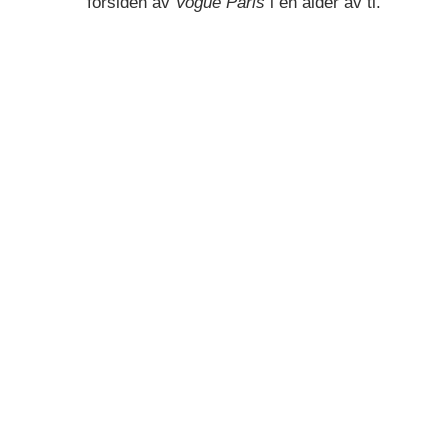
forsiden av
Vogue Paris
i en alder av ti.