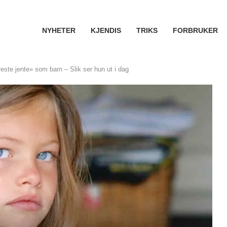
NYHETER
KJENDIS
TRIKS
FORBRUKER
este jente» som barn – Slik ser hun ut i dag