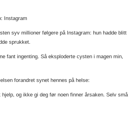
o: Instagram
ten syv millioner følgere på Instagram: hun hadde blitt
dde sprukket.
ne fant ingenting. Så eksploderte cysten i magen min,
velsen forandret synet hennes på helse:
k hjelp, og ikke gi deg før noen finner årsaken. Selv små