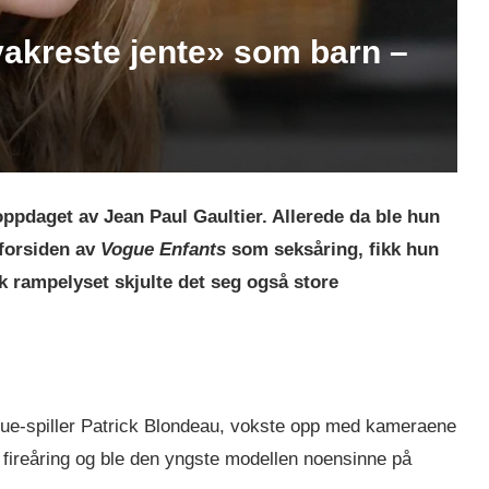
vakreste jente» som barn –
ppdaget av Jean Paul Gaultier. Allerede da ble hun
 forsiden av
Vogue Enfants
som seksåring, fikk hun
k rampelyset skjulte det seg også store
ague-spiller Patrick Blondeau, vokste opp med kameraene
 fireåring og ble den yngste modellen noensinne på