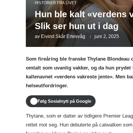
HISTORIER FRA LIVET
Hun ble kalt «verdens 
Slik ser hun ut i dag
av
Eivind Skår Ertesvåg
juni 2, 2025
Som fireåring ble franske Thylane Blondeau o
omtalt som uvanlig vakker, og da hun prydet
kallenavnet «verdens vakreste jente». Men ba
helseutfordringer.
Følg Sosialnytt på Google
Thylane, som er datter av tidligere Premier Le
rettet mot seg. Hun debuterte på catwalken som