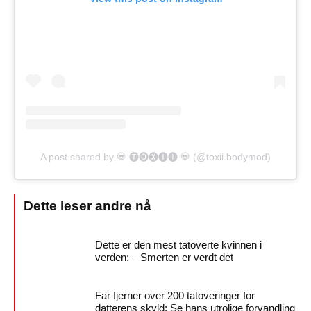
A post shared by 💀 🅣🅞🅧🅘🅘 💀 (@toxii.bodymod)
Dette er den mest tatoverte kvinnen i
verden: – Smerten er verdt det
Far fjerner over 200 tatoveringer for
datterens skyld: Se hans utrolige forvandling