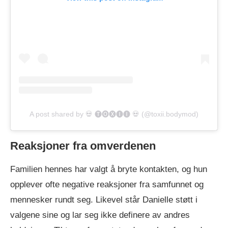
A post shared by 💀 🅣🅞🅧🅘🅘 💀 (@toxii.bodymod)
Reaksjoner fra omverdenen
Familien hennes har valgt å bryte kontakten, og hun
opplever ofte negative reaksjoner fra samfunnet og
mennesker rundt seg. Likevel står Danielle støtt i
valgene sine og lar seg ikke definere av andres