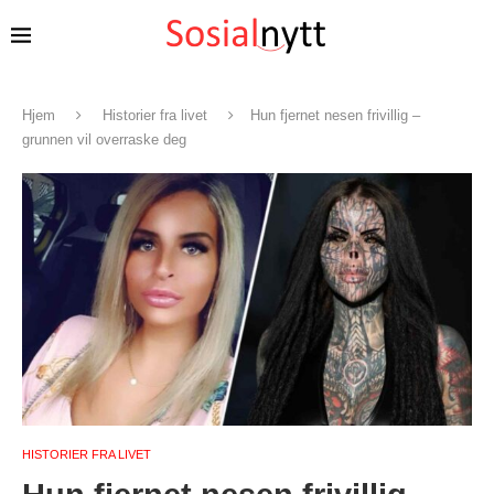
Hjem
Historier fra livet
Hun fjernet nesen frivillig –
grunnen vil overraske deg
HISTORIER FRA LIVET