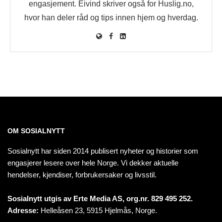
engasjement. Eivind skriver også for Huslig.no,
hvor han deler råd og tips innen hjem og hverdag.
OM SOSIALNYTT
Sosialnytt har siden 2014 publisert nyheter og historier som
engasjerer lesere over hele Norge. Vi dekker aktuelle
hendelser, kjendiser, forbrukersaker og livsstil.
Sosialnytt utgis av Erte Media AS, org.nr. 829 495 252.
Adresse:
Helleåsen 23, 5915 Hjelmås, Norge.