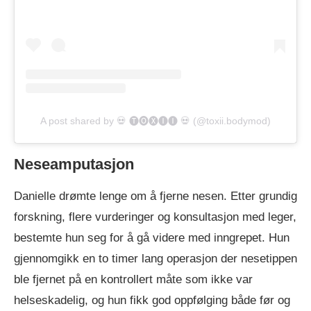
A post shared by 💀 🅣🅞🅧🅘🅘 💀 (@toxii.bodymod)
Neseamputasjon
Danielle drømte lenge om å fjerne nesen. Etter grundig
forskning, flere vurderinger og konsultasjon med leger,
bestemte hun seg for å gå videre med inngrepet. Hun
gjennomgikk en to timer lang operasjon der nesetippen
ble fjernet på en kontrollert måte som ikke var
helseskadelig, og hun fikk god oppfølging både før og