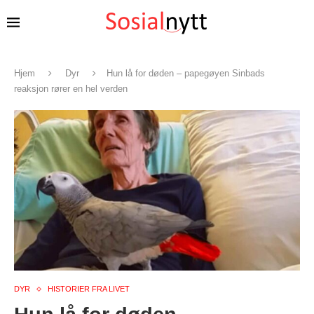
Hjem
Dyr
Hun lå for døden – papegøyen Sinbads
reaksjon rører en hel verden
DYR
HISTORIER FRA LIVET