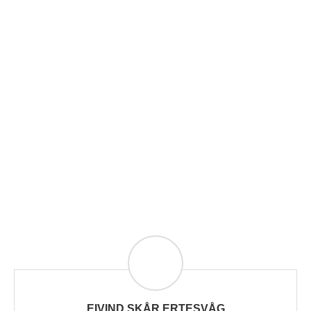
EIVIND SKÅR ERTESVÅG