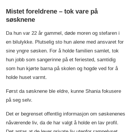
Mistet foreldrene – tok vare på
søsknene
Da hun var 22 år gammel, døde moren og stefaren i
en bilulykke. Plutselig sto hun alene med ansvaret for
sine yngre søsken. For å holde familien samlet, tok
hun jobb som sangerinne på et feriested, samtidig
som hun kjørte barna på skolen og hogde ved for å
holde huset varmt.
Først da søsknene ble eldre, kunne Shania fokusere
på seg selv.
Det er begrenset offentlig informasjon om søskenenes
nåværende liv, da de har valgt å holde en lav profil.
Det antas at de lever private liv utenfor rampelyset.