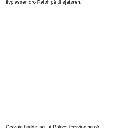
flyplassen dro Ralph på til sjåføren.
Georgia hadde lagt ut Ralphs forsvinning på