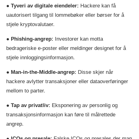
●
Tyveri av digitale eiendeler:
Hackere kan få
uautorisert tilgang til lommebøker eller børser for å
stjele kryptovalutaer.
●
Phishing-angrep:
Investorer kan motta
bedrageriske e-poster eller meldinger designet for å
stjele innloggingsinformasjon.
●
Man-in-the-Middle-angrep:
Disse skjer når
hackere avlytter transaksjoner eller dataoverføringer
mellom to parter.
●
Tap av privatliv:
Eksponering av personlig og
transaksjonsinformasjon kan føre til målrettede
angrep.
●
ICOs og presale:
Falske ICOs og presales der man