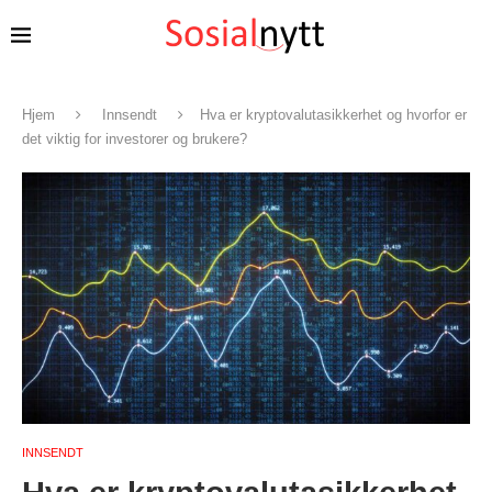
Hjem
Innsendt
Hva er kryptovalutasikkerhet og hvorfor er
det viktig for investorer og brukere?
INNSENDT