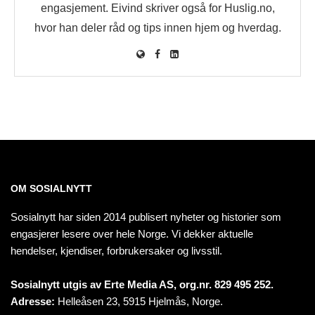
engasjement. Eivind skriver også for Huslig.no,
hvor han deler råd og tips innen hjem og hverdag.
OM SOSIALNYTT
Sosialnytt har siden 2014 publisert nyheter og historier som
engasjerer lesere over hele Norge. Vi dekker aktuelle
hendelser, kjendiser, forbrukersaker og livsstil.
Sosialnytt utgis av Erte Media AS, org.nr. 829 495 252.
Adresse:
Helleåsen 23, 5915 Hjelmås, Norge.