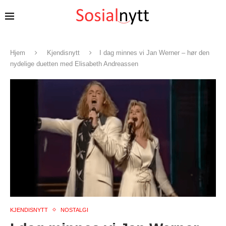
Hjem
Kjendisnytt
I dag minnes vi Jan Werner – hør den
nydelige duetten med Elisabeth Andreassen
KJENDISNYTT
NOSTALGI