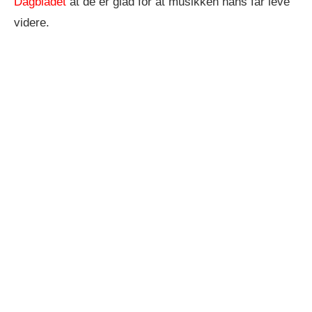
Dagbladet
at de er glad for at musikken hans får leve
videre.