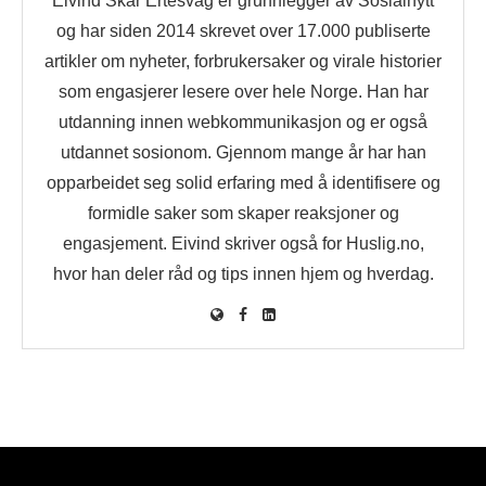
Eivind Skår Ertesvåg er grunnlegger av Sosialnytt
og har siden 2014 skrevet over 17.000 publiserte
artikler om nyheter, forbrukersaker og virale historier
som engasjerer lesere over hele Norge. Han har
utdanning innen webkommunikasjon og er også
utdannet sosionom. Gjennom mange år har han
opparbeidet seg solid erfaring med å identifisere og
formidle saker som skaper reaksjoner og
engasjement. Eivind skriver også for Huslig.no,
hvor han deler råd og tips innen hjem og hverdag.