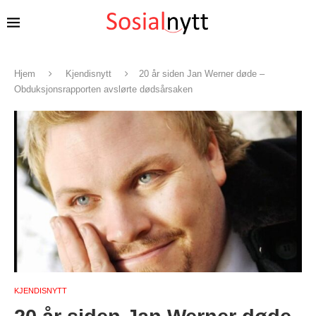
Hjem
Kjendisnytt
20 år siden Jan Werner døde –
Obduksjonsrapporten avslørte dødsårsaken
KJENDISNYTT