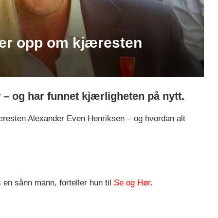
er opp om kjæresten
 – og har funnet kjærligheten på nytt.
jæresten Alexander Even Henriksen – og hvordan alt
 en sånn mann, forteller hun til
Se og Hør
.