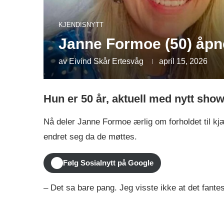
KJENDISNYTT
Janne Formoe (50) åpn
av
Eivind Skår Ertesvåg
april 15, 2026
Hun er 50 år, aktuell med nytt show
Nå deler Janne Formoe ærlig om forholdet til k
endret seg da de møttes.
Følg Sosialnytt på Google
– Det sa bare pang. Jeg visste ikke at det fantes