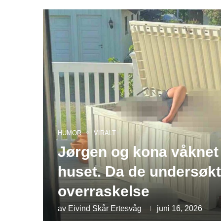
HUMOR
VIRALT
Jørgen og kona våknet 
huset. Da de undersøkt
overraskelse
av
Eivind Skår Ertesvåg
juni 16, 2026