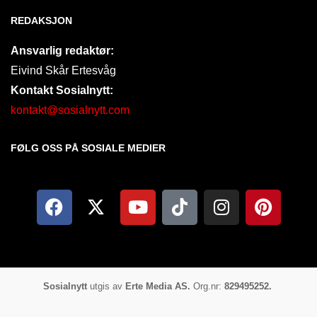
REDAKSJON
Ansvarlig redaktør:
Eivind Skår Ertesvåg
Kontakt Sosialnytt:
kontakt@sosialnytt.com
FØLG OSS PÅ SOSIALE MEDIER​
Sosialnytt
utgis av
Erte Media AS.
Org.nr:
829495252.