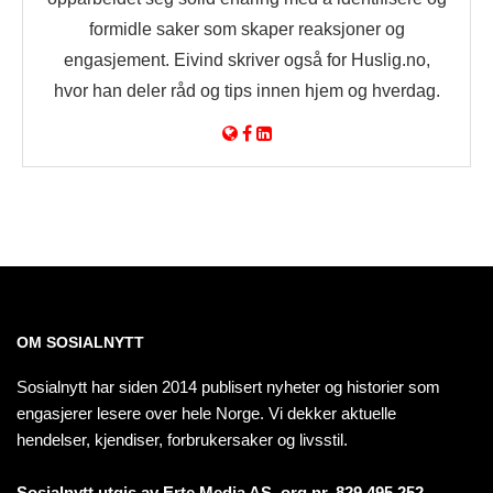
formidle saker som skaper reaksjoner og
engasjement. Eivind skriver også for Huslig.no,
hvor han deler råd og tips innen hjem og hverdag.
OM SOSIALNYTT
Sosialnytt har siden 2014 publisert nyheter og historier som
engasjerer lesere over hele Norge. Vi dekker aktuelle
hendelser, kjendiser, forbrukersaker og livsstil.
Sosialnytt utgis av Erte Media AS, org.nr. 829 495 252.