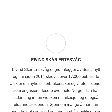
EIVIND SKÅR ERTESVÅG
Eivind Skår Ertesvåg er grunnlegger av Sosialnytt
og har siden 2014 skrevet over 17.000 publiserte
artikler om nyheter, forbrukersaker og virale historier
som engasjerer lesere over hele Norge. Han har
utdanning innen webkommunikasjon og er også
utdannet sosionom. Gjennom mange år har han
opparbeidet seg solid erfaring med å identifisere og