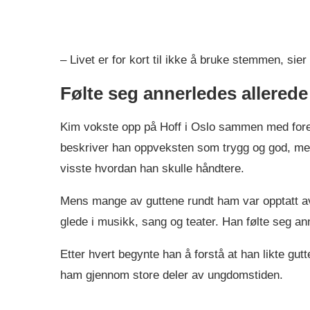
– Livet er for kort til ikke å bruke stemmen, sier
Følte seg annerledes allered
Kim vokste opp på Hoff i Oslo sammen med fore
beskriver han oppveksten som trygg og god, men
visste hvordan han skulle håndtere.
Mens mange av guttene rundt ham var opptatt av f
glede i musikk, sang og teater. Han følte seg ann
Etter hvert begynte han å forstå at han likte gutt
ham gjennom store deler av ungdomstiden.