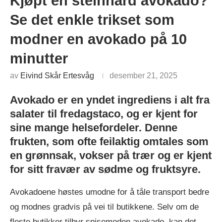
Kjøpt en steinhard avokado?
Se det enkle trikset som
modner en avokado på 10
minutter
av
Eivind Skår Ertesvåg
desember 21, 2025
Avokado er en yndet ingrediens i alt fra
salater til fredagstaco, og er kjent for
sine mange helsefordeler. Denne
frukten, som ofte feilaktig omtales som
en grønnsak, vokser på trær og er kjent
for sitt fravær av sødme og fruktsyre.
Avokadoene høstes umodne for å tåle transport bedre
og modnes gradvis på vei til butikkene. Selv om de
fleste butikker tilbyr spisemoden avokado, kan det