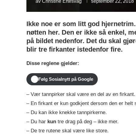
av
Christine Ertesvåg
september 22, 2018
Ikke noe er som litt god hjernetrim
nøtten her. Den er ikke så enkel,
på bildet nedenfor. Det du skal gjøre
blir tre firkanter istedenfor fire.
Disse reglene gjelder:
Følg Sosialnytt på Google
– Vær tannpirker skal være en del av en firkant.
– En firkant er kun godkjent dersom den er helt 
– Du kan ikke knekke tannpirkerne.
– Du har
kun
tre drag på deg – ikke mer.
– De tre rutene skal være like store.