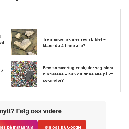
 i
Tre slanger skjuler seg i bildet –
med
klarer du å finne alle?
Fem sommerfugler skjuler seg blant
 å
blomstene – Kan du finne alle på 25
sekunder?
nytt? Følg oss videre
oss på Instagram
Følg oss på Google