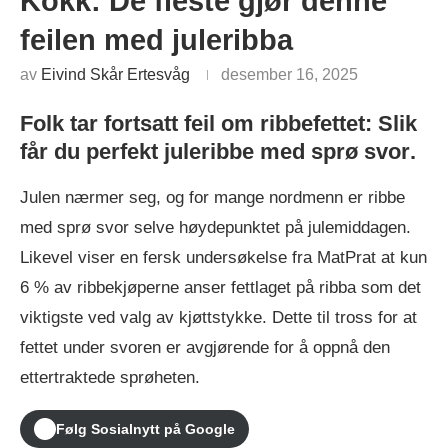
Kokk: De fleste gjør denne
feilen med juleribba
av
Eivind Skår Ertesvåg
desember 16, 2025
Folk tar fortsatt feil om ribbefettet: Slik
får du perfekt juleribbe med sprø svor
.
Julen nærmer seg, og for mange nordmenn er ribbe
med sprø svor selve høydepunktet på julemiddagen.
Likevel viser en fersk undersøkelse fra MatPrat at kun
6 % av ribbekjøperne anser fettlaget på ribba som det
viktigste ved valg av kjøttstykke. Dette til tross for at
fettet under svoren er avgjørende for å oppnå den
ettertraktede sprøheten.
Følg Sosialnytt på Google