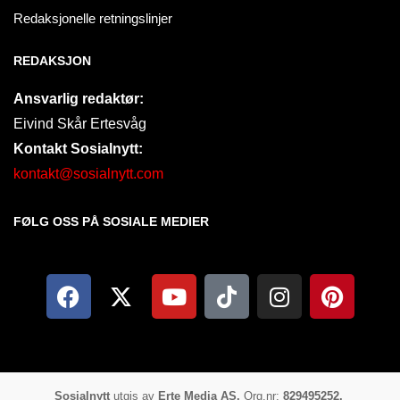
Redaksjonelle retningslinjer
REDAKSJON
Ansvarlig redaktør:
Eivind Skår Ertesvåg
Kontakt Sosialnytt:
kontakt@sosialnytt.com
FØLG OSS PÅ SOSIALE MEDIER​
Sosialnytt
utgis av
Erte Media AS.
Org.nr:
829495252.