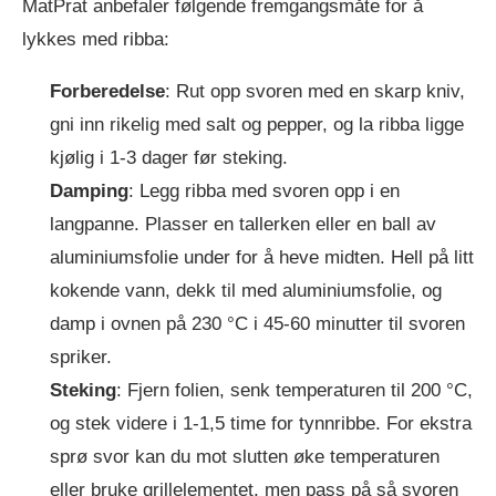
MatPrat anbefaler følgende fremgangsmåte for å
lykkes med ribba:
Forberedelse
: Rut opp svoren med en skarp kniv,
gni inn rikelig med salt og pepper, og la ribba ligge
kjølig i 1-3 dager før steking.
Damping
: Legg ribba med svoren opp i en
langpanne. Plasser en tallerken eller en ball av
aluminiumsfolie under for å heve midten. Hell på litt
kokende vann, dekk til med aluminiumsfolie, og
damp i ovnen på 230 °C i 45-60 minutter til svoren
spriker.
Steking
: Fjern folien, senk temperaturen til 200 °C,
og stek videre i 1-1,5 time for tynnribbe. For ekstra
sprø svor kan du mot slutten øke temperaturen
eller bruke grillelementet, men pass på så svoren