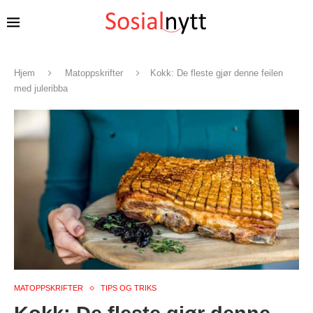
Hjem
Matoppskrifter
Kokk: De fleste gjør denne feilen
med juleribba
MATOPPSKRIFTER
TIPS OG TRIKS