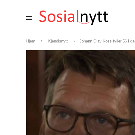
Hjem
Kjendisnytt
Johann Olav Koss fyller 56 i d