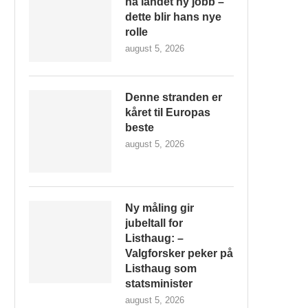
ha landet ny jobb –
dette blir hans nye
rolle
august 5, 2026
Denne stranden er
kåret til Europas
beste
august 5, 2026
Ny måling gir
jubeltall for
Listhaug: –
Valgforsker peker på
Listhaug som
statsminister
august 5, 2026