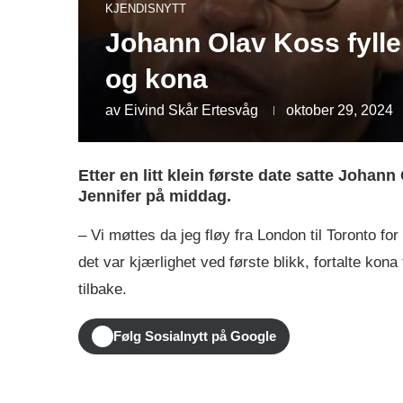
KJENDISNYTT
Johann Olav Koss fyller
og kona
av
Eivind Skår Ertesvåg
oktober 29, 2024
Etter en litt klein første date satte Johann
Jennifer på middag.
– Vi møttes da jeg fløy fra London til Toronto fo
det var kjærlighet ved første blikk, fortalte kona t
tilbake.
Følg Sosialnytt på Google