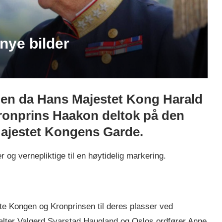
nye bilder
nden da Hans Majestet Kong Harald
onprins Haakon deltok på den
 Majestet Kongens Garde.
r og vernepliktige til en høytidelig markering.
te Kongen og Kronprinsen til deres plasser ved
alter Valgerd Svarstad Haugland og Oslos ordfører Anne