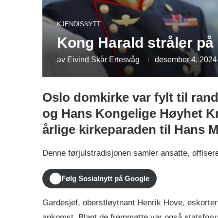
KJENDISNYTT
Kong Harald stråler på 
av
Eivind Skår Ertesvåg
desember 4, 2024
Oslo domkirke var fylt til ra
og Hans Kongelige Høyhet Kr
årlige kirkeparaden til Hans
Denne førjulstradisjonen samler ansatte, offisere
Følg Sosialnytt på Google
Gardesjef, oberstløytnant Henrik Hove, eskorter
ankomst. Blant de fremmøtte var også statsforv