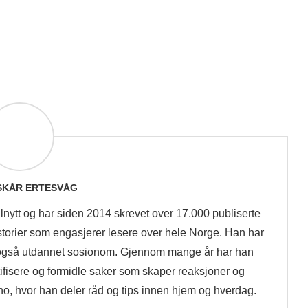
 SKÅR ERTESVÅG
lnytt og har siden 2014 skrevet over 17.000 publiserte
historier som engasjerer lesere over hele Norge. Han har
også utdannet sosionom. Gjennom mange år har han
tifisere og formidle saker som skaper reaksjoner og
no, hvor han deler råd og tips innen hjem og hverdag.