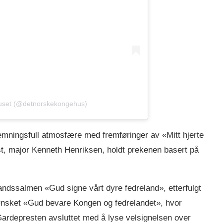
huset (@detnorskekongehus)
ningsfull atmosfære med fremføringer av «Mitt hjerte
st, major Kenneth Henriksen, holdt prekenen basert på
andssalmen «Gud signe vårt dyre fedreland», etterfulgt
ønsket «Gud bevare Kongen og fedrelandet», hvor
ardepresten avsluttet med å lyse velsignelsen over