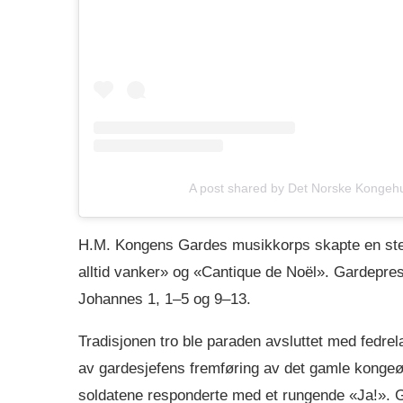
A post shared by Det Norske Konge
H.M. Kongens Gardes musikkorps skapte en stem
alltid vanker» og «Cantique de Noël». Gardepre
Johannes 1, 1–5 og 9–13.
Tradisjonen tro ble paraden avsluttet med fedrel
av gardesjefens fremføring av det gamle konge
soldatene responderte med et rungende «Ja!». G